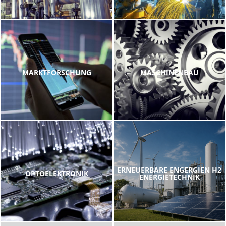
MARKTFORSCHUNG
MASCHINENBAU
ERNEUERBARE ENGERGIEN H2
OPTOELEKTRONIK
ENERGIETECHNIK