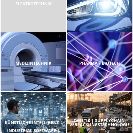
ELEKTROTECHNIK
FAHRZEUGTECHNIK
MEDIZINTECHNIK
PHARMA / BIOTECH
LOGISTIK | SUPPLYCHAIN |
KÜNSTLICHE INTELLIGENZ |
VERPACKUNGSTECHNOLOGIE
INDUSTRIAL SOFTWARE |