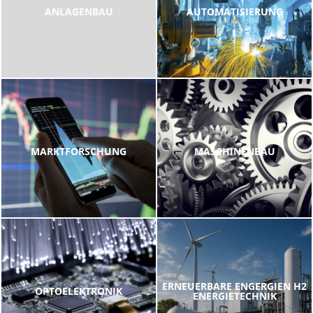
ANLAGENBAU
AUTOMATISIERUNG
MARKTFORSCHUNG
MASCHINENBAU
ERNEUERBARE ENGERGIEN H2
OPTOELEKTRONIK
ENERGIETECHNIK