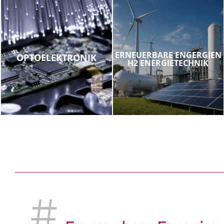
ERNEUERBARE ENGERGIEN
OPTOELEKTRONIK
H2 ENERGIETECHNIK
#