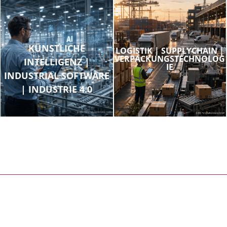
KÜNSTLICHE
LOGISTIK | SUPPLYCHAIN |
VERPACKUNGSTECHNOLOG
INTELLIGENZ |
IE
INDUSTRIAL SOFTWARE
| INDUSTRIE 4.0