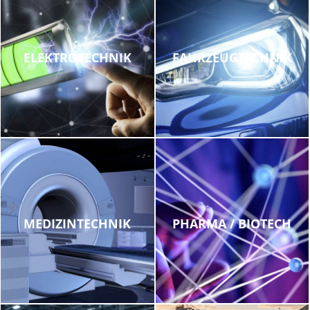
ELEKTROTECHNIK
FAHRZEUGTECHNIK
MEDIZINTECHNIK
PHARMA / BIOTECH