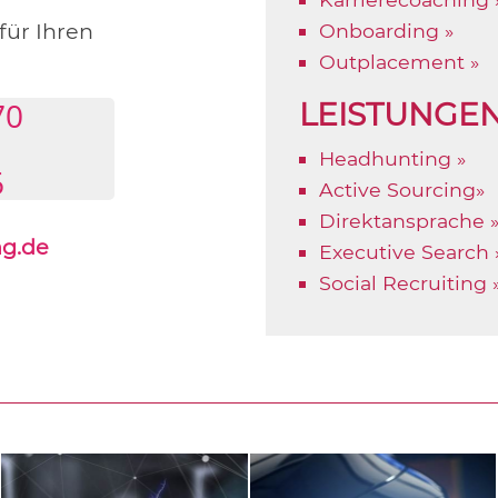
ür Ihren
Onboarding »
Outplacement »
70
LEISTUNGE
Headhunting »
6
Active Sourcing»
Direktansprache 
ng.de
Executive Search 
Social Recruiting 