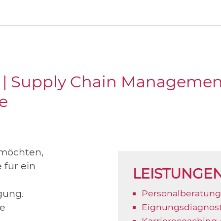
k | Supply Chain Management
e
 möchten,
 für ein
LEISTUNGE
gung.
Personalberatung
re
Eignungsdiagnost
Karrierecoaching 