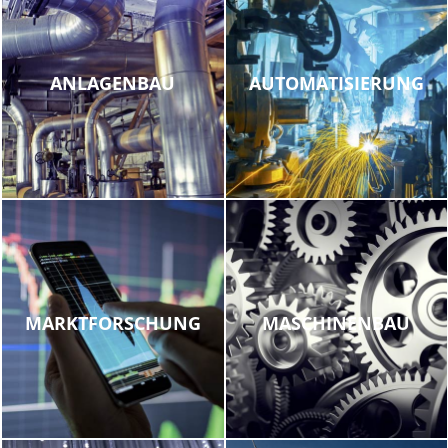
ANLAGENBAU
AUTOMATISIERUNG
MARKTFORSCHUNG
MASCHINENBAU