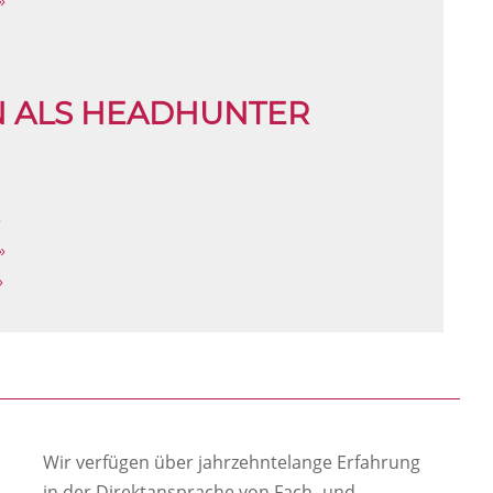
N ALS HEADHUNTER
»
»
»
Wir verfügen über jahrzehntelange Erfahrung
in der Direktansprache von Fach- und