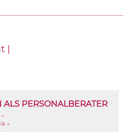
 |
N ALS PERSONALBERATER
 »
ik »
»